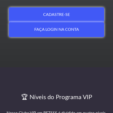
CADASTRE-SE
FAÇA LOGIN NA CONTA
🏆 Níveis do Programa VIP