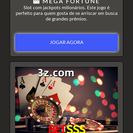
🎰 MEGA FORTUNE
Slot com jackpots milionários. Este jogo é
perfeito para quem gosta de se arriscar em busca
de grandes prêmios.
JOGAR AGORA