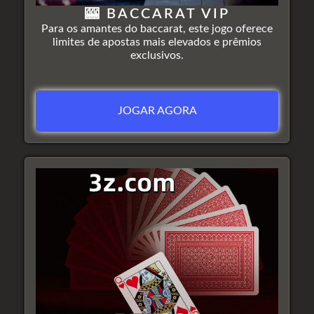
🎰 BACCARAT VIP
Para os amantes do baccarat, este jogo oferece
limites de apostas mais elevados e prêmios
exclusivos.
JOGAR AGORA