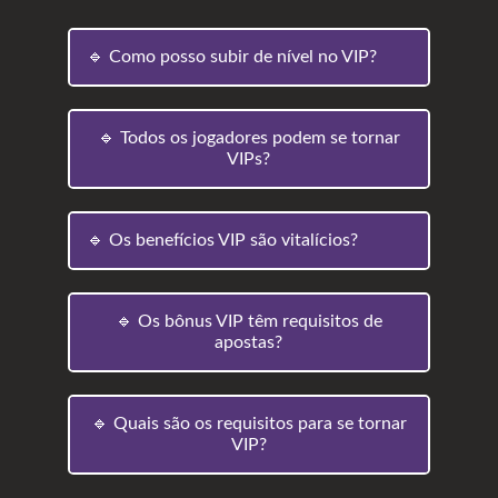
🔹 Como posso subir de nível no VIP?
Basta continuar jogando e acumulando
🔹 Todos os jogadores podem se tornar
pontos. Quanto mais você aposta, mais
VIPs?
rápido sobe na hierarquia VIP! Além
disso, os depósitos frequentes e apostas
mais altas aceleram o processo.
Sim! Nosso programa é acessível a
🔹 Os benefícios VIP são vitalícios?
todos os jogadores ativos do BETSSS.
Se você se destacar, receberá um
convite para entrar no VIP Club.
Seu status VIP é mantido enquanto sua
🔹 Os bônus VIP têm requisitos de
conta estiver ativa. Se parar de jogar
apostas?
por um longo período, poderá ser
rebaixado. Para manter seu status,
continue a fazer apostas regulares.
Sim, mas eles são mais flexíveis do que
🔹 Quais são os requisitos para se tornar
os bônus tradicionais. As condições são
VIP?
personalizadas para cada jogador, o que
torna os bônus VIP mais vantajosos.