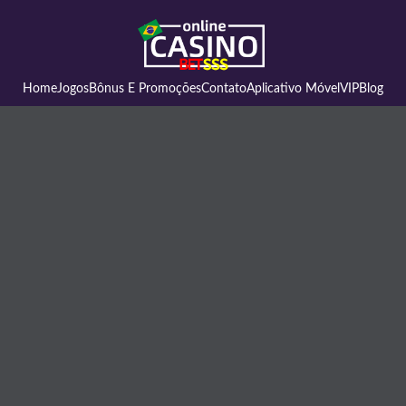
Home
Jogos
Bônus E Promoções
Contato
Aplicativo Móvel
VIP
Blog