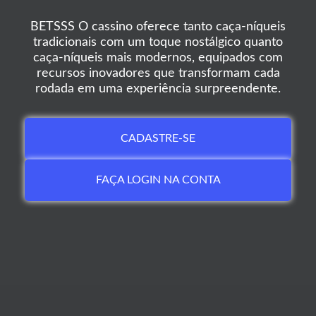
BETSSS O cassino oferece tanto caça-níqueis
tradicionais com um toque nostálgico quanto
caça-níqueis mais modernos, equipados com
recursos inovadores que transformam cada
rodada em uma experiência surpreendente.
CADASTRE-SE
FAÇA LOGIN NA CONTA