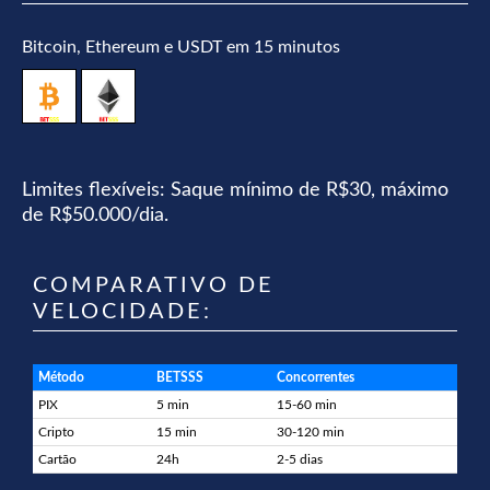
Bitcoin, Ethereum e USDT em 15 minutos
Limites flexíveis: Saque mínimo de R$30, máximo
de R$50.000/dia.
COMPARATIVO DE
VELOCIDADE:
Método
BETSSS
Concorrentes
PIX
5 min
15-60 min
Cripto
15 min
30-120 min
Cartão
24h
2-5 dias