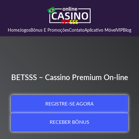
Home
Jogos
Bônus E Promoções
Contato
Aplicativo Móvel
VIP
Blog
BETSSS – Cassino Premium On-line
REGISTRE-SE AGORA
RECEBER BÔNUS