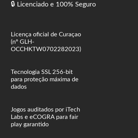
🔒 Licenciado e 100% Seguro
Licença oficial de Curaçao
(nº GLH-
OCCHKTW0702282023)
Tecnologia SSL 256-bit
para proteção máxima de
dados
Jogos auditados por iTech
Labs e eCOGRA para fair
play garantido