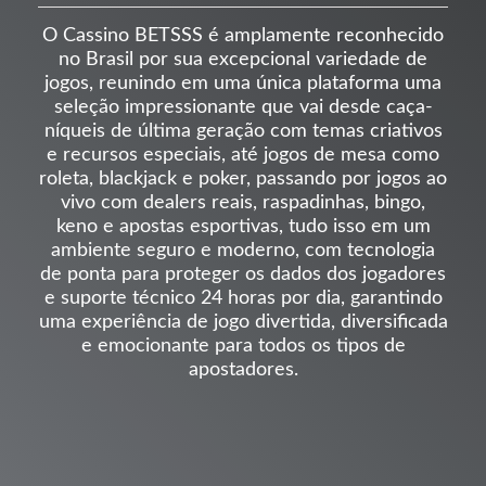
O Cassino BETSSS é amplamente reconhecido
no Brasil por sua excepcional variedade de
jogos, reunindo em uma única plataforma uma
seleção impressionante que vai desde caça-
níqueis de última geração com temas criativos
e recursos especiais, até jogos de mesa como
roleta, blackjack e poker, passando por jogos ao
vivo com dealers reais, raspadinhas, bingo,
keno e apostas esportivas, tudo isso em um
ambiente seguro e moderno, com tecnologia
de ponta para proteger os dados dos jogadores
e suporte técnico 24 horas por dia, garantindo
uma experiência de jogo divertida, diversificada
e emocionante para todos os tipos de
apostadores.