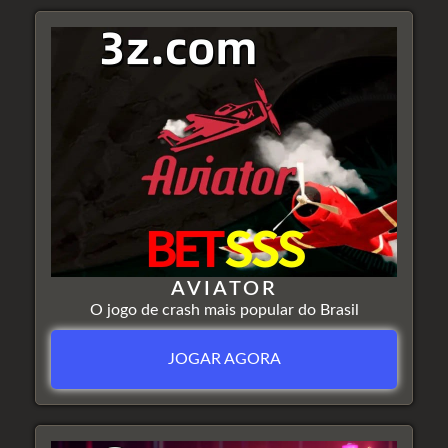
AVIATOR
O jogo de crash mais popular do Brasil
JOGAR AGORA