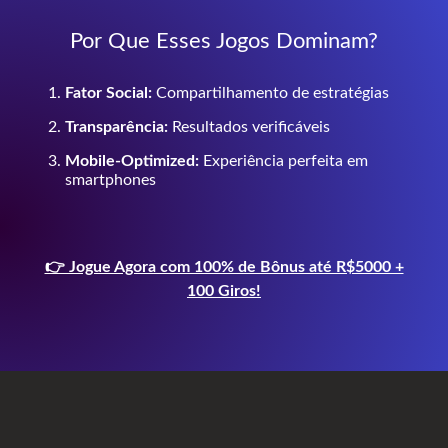
Por Que Esses Jogos Dominam?
Fator Social:
Compartilhamento de estratégias
Transparência:
Resultados verificáveis
Mobile-Optimized:
Experiência perfeita em
smartphones
👉 Jogue Agora com 100% de Bônus até R$5000 +
100 Giros!