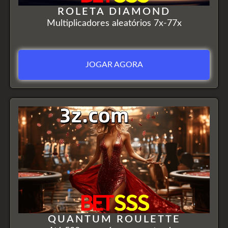
ROLETA DIAMOND
Multiplicadores aleatórios 7x-77x
JOGAR AGORA
QUANTUM ROULETTE