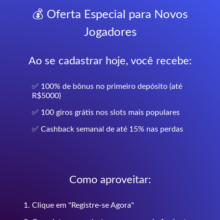
💰 Oferta Especial para Novos
Jogadores
Ao se cadastrar hoje, você recebe:
✅ 100% de bônus no primeiro depósito (até
R$5000)
✅ 100 giros grátis nos slots mais populares
✅ Cashback semanal de até 15% nas perdas
Como aproveitar:
Clique em "Registre-se Agora"