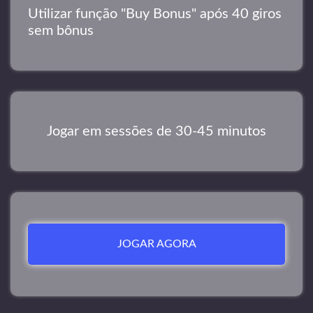
Utilizar função "Buy Bonus" após 40 giros
sem bônus
Jogar em sessões de 30-45 minutos
JOGAR AGORA