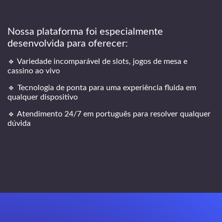
Nossa plataforma foi especialmente
desenvolvida para oferecer:
🔹 Variedade incomparável de slots, jogos de mesa e
cassino ao vivo
🔹 Tecnologia de ponta para uma experiência fluida em
qualquer dispositivo
🔹 Atendimento 24/7 em português para resolver qualquer
dúvida