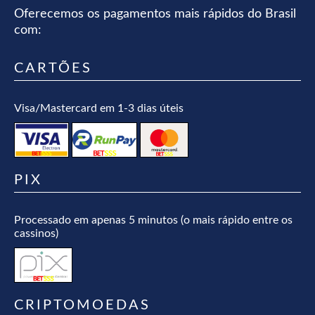
Oferecemos os pagamentos mais rápidos do Brasil
com:
CARTÕES
Visa/Mastercard em 1-3 dias úteis
PIX
Processado em apenas 5 minutos (o mais rápido entre os
cassinos)
CRIPTOMOEDAS