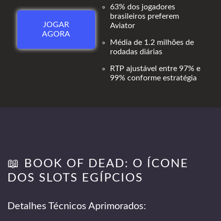
63% dos jogadores
brasileiros preferem
JOGAR
Aviator
AGORA
Média de 1.2 milhões de
rodadas diárias
RTP ajustável entre 97% e
99% conforme estratégia
📖 BOOK OF DEAD: O ÍCONE
DOS SLOTS EGÍPCIOS
Detalhes Técnicos Aprimorados: