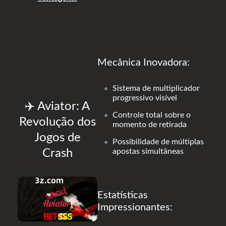
Mecânica Inovadora:
Sistema de multiplicador
progressivo visível
✈️ Aviator: A
Controle total sobre o
Revolução dos
momento de retirada
Jogos de
Possibilidade de múltiplas
Crash
apostas simultâneas
Estatísticas
Impressionantes: