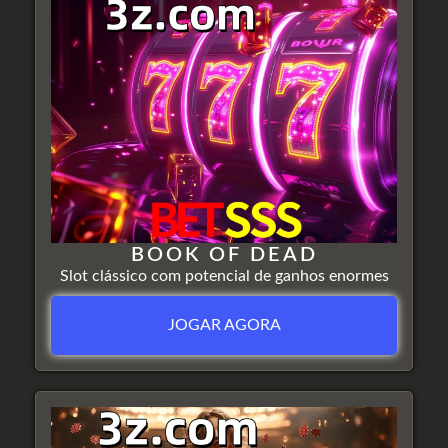
BOOK OF DEAD
Slot clássico com potencial de ganhos enormes
JOGAR AGORA