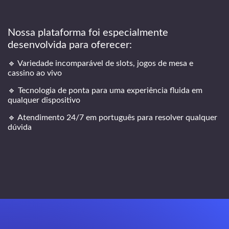
Nossa plataforma foi especialmente
desenvolvida para oferecer:
🔹 Variedade incomparável de slots, jogos de mesa e
cassino ao vivo
🔹 Tecnologia de ponta para uma experiência fluida em
qualquer dispositivo
🔹 Atendimento 24/7 em português para resolver qualquer
dúvida