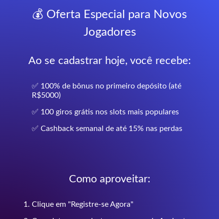
💰 Oferta Especial para Novos
Jogadores
Ao se cadastrar hoje, você recebe:
✅ 100% de bônus no primeiro depósito (até
R$5000)
✅ 100 giros grátis nos slots mais populares
✅ Cashback semanal de até 15% nas perdas
Como aproveitar:
Clique em "Registre-se Agora"