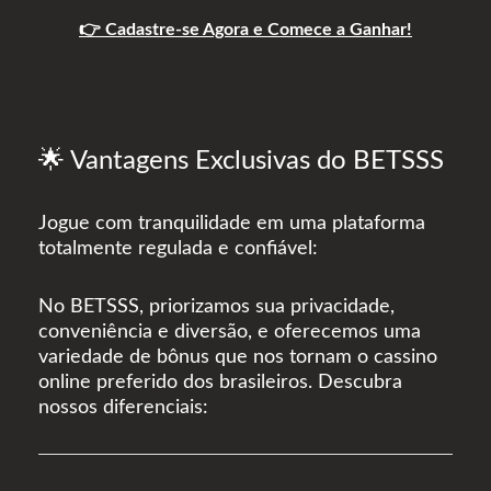
👉 Cadastre-se Agora e Comece a Ganhar!
🌟 Vantagens Exclusivas do BETSSS
Jogue com tranquilidade em uma plataforma
totalmente regulada e confiável:
No
BETSSS
, priorizamos sua privacidade,
conveniência e diversão, e oferecemos uma
variedade de bônus que nos tornam o cassino
online preferido dos brasileiros. Descubra
nossos diferenciais: