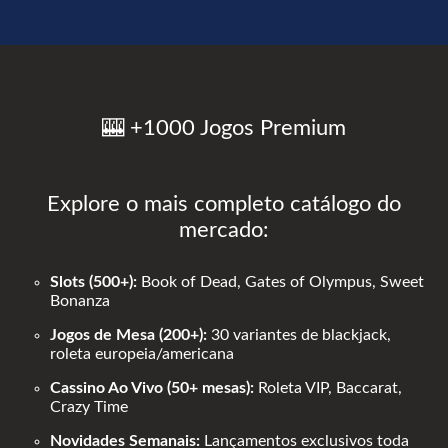
🎰 +1000 Jogos Premium
Explore o mais completo catálogo do
mercado:
Slots (500+):
Book of Dead, Gates of Olympus, Sweet
Bonanza
Jogos de Mesa (200+):
30 variantes de blackjack,
roleta europeia/americana
Cassino Ao Vivo (50+ mesas):
Roleta VIP, Baccarat,
Crazy Time
Novidades Semanais:
Lançamentos exclusivos toda